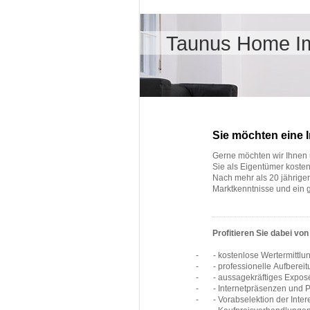
Taunus Home Im
Sie möchten eine 
Gerne möchten wir Ihnen u
Sie als Eigentümer kostenf
Nach mehr als 20 jährige
Marktkenntnisse und ein
Profitieren Sie dabei von
-
- kostenlose Wertermittlu
-
- professionelle Aufberei
-
- aussagekräftiges Exposé
-
- Internetpräsenzen und 
-
- Vorabselektion der Int