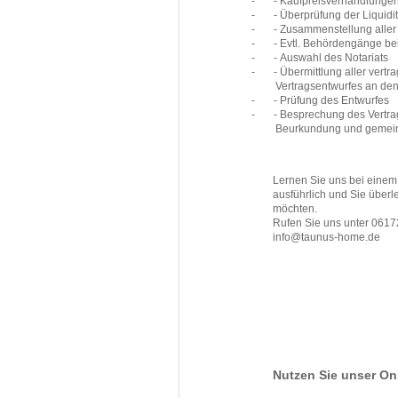
-
- Kaufpreisverhandlunge
-
- Überprüfung der Liquidi
-
- Zusammenstellung alle
-
- Evtl. Behördengänge bei
-
- Auswahl des Notariats
-
- Übermittlung aller vertr
Vertragsentwurfes an den
-
- Prüfung des Entwurfes
-
- Besprechung des Vertra
Beurkundung
und gemei
Lernen Sie uns bei einem 
ausführlich und Sie überl
möchten.
Rufen Sie uns unter 0617
info@taunus-home.de
Nutzen Sie unser On