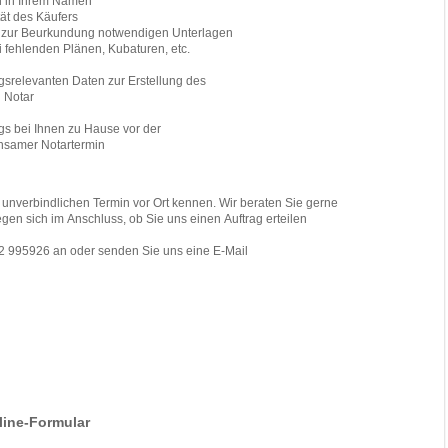
n in Ihrem Namen
tät des Käufers
r zur Beurkundung notwendigen Unterlagen
 fehlenden Plänen, Kubaturen, etc.
agsrelevanten Daten zur Erstellung des
 Notar
gs bei Ihnen zu Hause vor der
nsamer Notartermin
unverbindlichen Termin vor Ort kennen. Wir beraten Sie gerne
egen sich im Anschluss, ob Sie uns einen Auftrag erteilen
2 995926 an oder senden Sie uns eine E-Mail
line-Formular