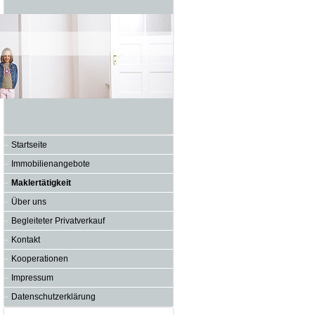
Startseite
Immobilienangebote
Maklertätigkeit
Über uns
Begleiteter Privatverkauf
Kontakt
Kooperationen
Impressum
Datenschutzerklärung